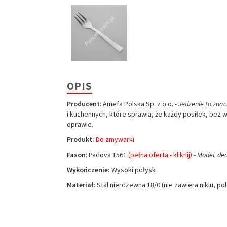
OPIS
Producent
: Amefa Polska Sp. z o.o. -
Jedzenie to znac
i kuchennych, które sprawią, że każdy posiłek, bez 
oprawie.
Produkt:
Do zmywarki
Fason
: Padova 1561
(pełna oferta - kliknij)
-
Model, de
Wykończenie:
Wysoki połysk
Materiał:
Stal nierdzewna 18/0 (nie zawiera niklu, po