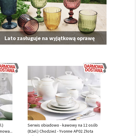
Lato zasługuje na wyjątkową oprawę
.)
Serwis obiadowo - kawowy na 12 osób
nowa...
(82el.) Chodzież - Yvonne AP02 Złota