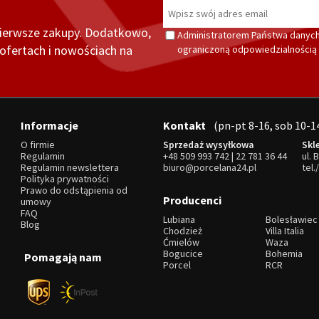
pierwsze zakupy. Dodatkowo,
Administratorem Państwa danych
fertach i nowościach na
ograniczoną odpowiedzialnością z
Informacje
Kontakt
(pn-pt 8-16, sob 10-1
O firmie
Sprzedaż wysyłkowa
Skl
Regulamin
+48 509 993 742
|
22 781 36 44
ul. 
Regulamin newslettera
biuro@porcelana24.pl
tel.
Polityka prywatności
Prawo do odstąpienia od
Producenci
umowy
FAQ
Lubiana
Bolesławiec
Blog
Chodzież
Villa Italia
Ćmielów
Waza
Bogucice
Bohemia
Pomagają nam
Porcel
RCR