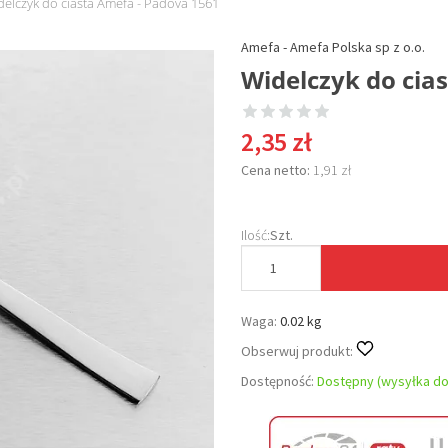
delczyk do ciasta Amefa - Padova 1561
Amefa - Amefa Polska sp z o.o.
Widelczyk do cia
2,35 zł
Cena netto:
1,91 zł
Ilość:
Szt.
Waga:
0.02 kg
Obserwuj produkt:
Dostępność:
Dostępny (wysyłka do