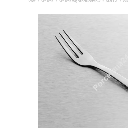
Start
Sztućce
Sztućce wg producentów
AMEFA
Wi