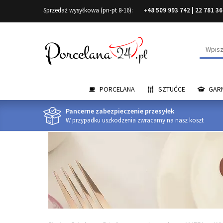
Sprzedaż wysyłkowa (pn-pt 8-16):
+48 509 993 742
|
22 781 36
Wyszuk
PORCELANA
SZTUĆCE
GARN
Pancerne zabezpieczenie przesyłek
W przypadku uszkodzenia zwracamy na nasz koszt