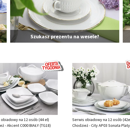
Szukasz prezentu na wesele?
 obiadowy na 12 osób (44 el)
Serwis obiadowy na 12 osób (42el
eż - Akcent C000 BIAŁY (TG18)
Chodzież - City AP03 Sonata Platy