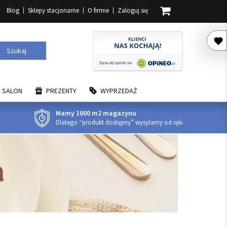
Blog
Sklepy stacjonarne
O firmie
Zaloguj się
Szukaj
SALON
PREZENTY
WYPRZEDAŻ
Mamy 1000 m2 magazynu
Dlatego “produkt dostępny” wysyłamy od ręki