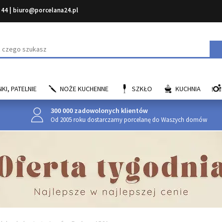
 44
|
biuro@porcelana24.pl
aj
KI, PATELNIE
NOŻE KUCHENNE
SZKŁO
KUCHNIA
300 000 zadowolonych klientów
Od 2005 roku dostarczamy porcelanę do Waszych domów