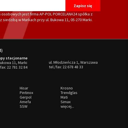
 osobowych jest firma AP-POL PORCELANA24 spółka z
 siedzibą w Markach przy ul. Bukowa 11, 05-270 Marki.
4)
epy stacjonarne
ul. Młodzieńcza 1, Warszawa
Bukowa 11, Marki
tel./fax:
22 678 48 33
/fax:
22 781 32 84
Hisar
Krosno
Pintinox
Trendglas
Gerpol
Mati
Amefa
Simax
SSW
więcej...