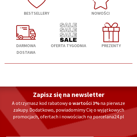
BESTSELLERY
NOWOŚCI
DARMOWA
OFERTA TYGODNIA
PREZENTY
DOSTAWA
Zapisz się na newsletter
A otrzymasz kod rabatowy
o wartości 3%
na pierwsze
zakupy. Dodatkowo, powiadomimy Cię o wyjątkowych
promocjach, ofertach i nowościach na porcelana24.pl