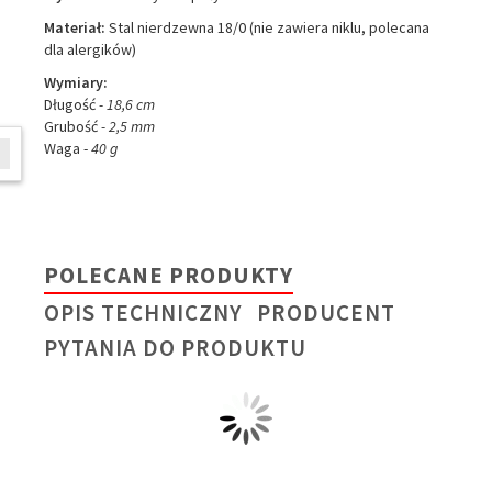
Materiał:
Stal nierdzewna 18/0 (nie zawiera niklu, polecana
dla alergików)
Wymiary:
Długość
- 18,6 cm
Grubość
- 2,5 mm
Waga -
40 g
W ostatnich 7 dniach produktem interesuje się
6
osób.
POLECANE PRODUKTY
OPIS TECHNICZNY
PRODUCENT
PYTANIA DO PRODUKTU