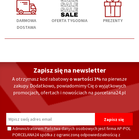
DARMOWA
OFERTA TYGODNIA
PREZENTY
DOSTAWA
Zapisz się na newsletter
A otrzymasz kod rabatowy
o wartości 3%
na pierwsze
zakupy. Dodatkowo, powiadomimy Cię o wyjątkowych
promocjach, ofertach i nowościach na porcelana24.pl
Administratorem Państwa danych osobowych jest firma AP-POL
PORCELANA24 spółka z ograniczoną odpowiedzialnością z