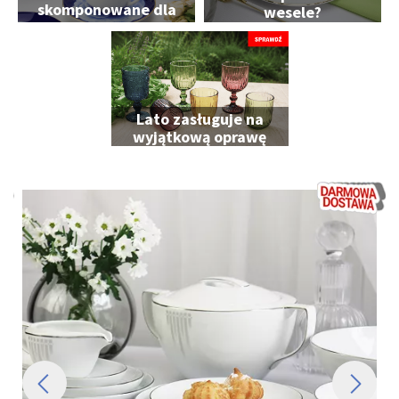
skomponowane dla
wesele?
Ciebie
Lato zasługuje na
wyjątkową oprawę