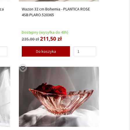
rca
Wazon 32 cm Bohemia - PLANTICA ROSE
4SB.PLARO.520365
Dostępny (wysyłka do 48h)
211,50 zł
235,00 zł
Do koszyka