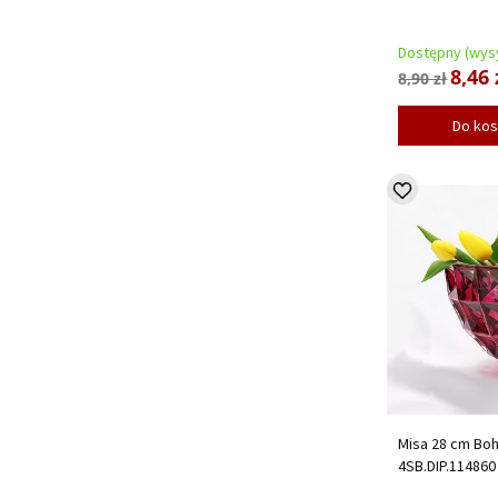
Dostępny (wysy
8,46 
8,90 zł
Do ko
Misa 28 cm Bo
4SB.DIP.114860