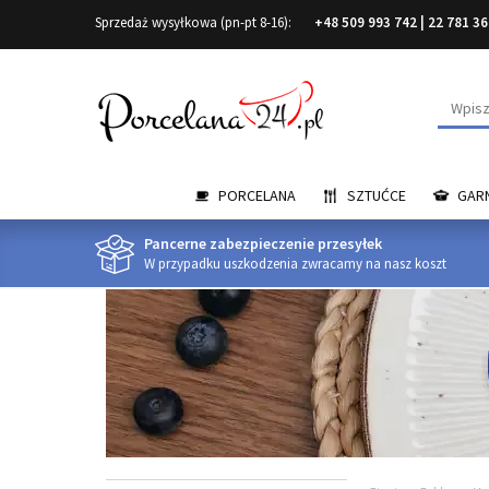
Sprzedaż wysyłkowa (pn-pt 8-16):
+48 509 993 742
|
22 781 36
Wyszuk
PORCELANA
SZTUĆCE
GARN
Pancerne zabezpieczenie przesyłek
W przypadku uszkodzenia zwracamy na nasz koszt