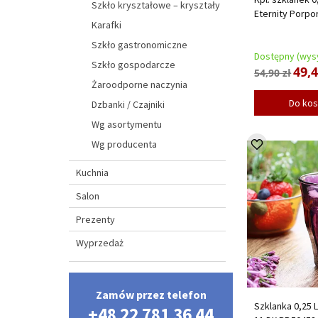
Szkło kryształowe – kryształy
Eternity Porpo
Karafki
Szkło gastronomiczne
Dostępny (wysy
Szkło gospodarcze
49,4
54,90 zł
Żaroodporne naczynia
Do ko
Dzbanki / Czajniki
Wg asortymentu
Wg producenta
Kuchnia
Salon
Prezenty
Wyprzedaż
Zamów przez telefon
Szklanka 0,25 L
+48 22 781 36 44