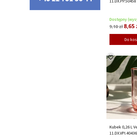
11.DX.PP.50458
Dostępny (wysy
8,65 
9,10 zł
Do ko
Kubek 0,26 L Ve
11.DX.VPI.4043