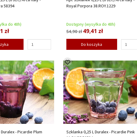
ra 58394
Royal Porpora 38.ROY.1229
łka do 48h)
Dostępny (wysyłka do 48h)
1 zł
49,41 zł
54,90 zł
szyka
Do koszyka
 Duralex - Picardie Plum
Szklanka 0,25 L Duralex - Picardie Pink