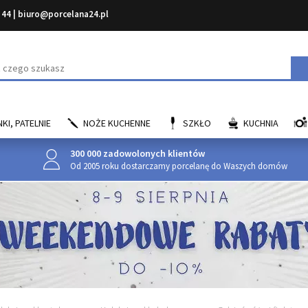
 44
|
biuro@porcelana24.pl
aj
KI, PATELNIE
NOŻE KUCHENNE
SZKŁO
KUCHNIA
300 000 zadowolonych klientów
Od 2005 roku dostarczamy porcelanę do Waszych domów