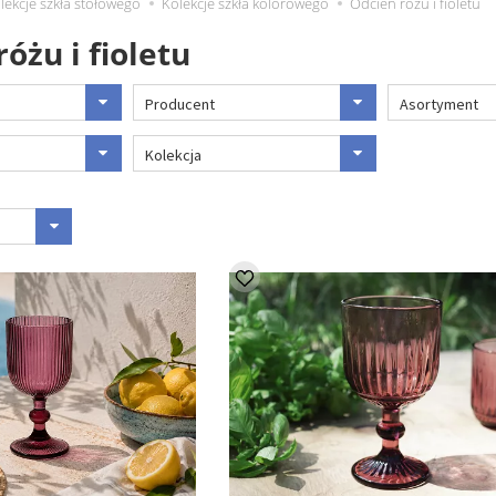
lekcje szkła stołowego
Kolekcje szkła kolorowego
Odcień różu i fioletu
óżu i fioletu
Producent
Asortyment
Kolekcja