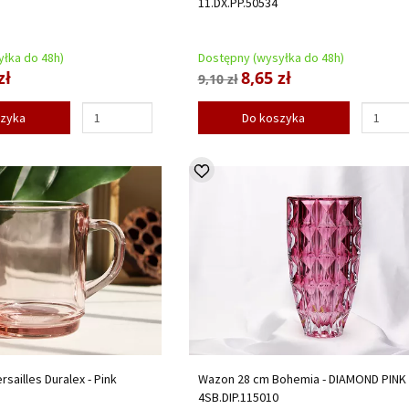
11.DX.PP.50534
łka do 48h)
Dostępny (wysyłka do 48h)
zł
8,65 zł
9,10 zł
szyka
Do koszyka
rsailles Duralex - Pink
Wazon 28 cm Bohemia - DIAMOND PINK
6
4SB.DIP.115010