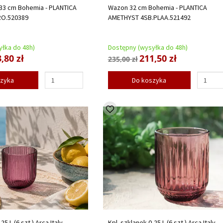
 33 cm Bohemia - PLANTICA
Wazon 32 cm Bohemia - PLANTICA
RO.520389
AMETHYST 4SB.PLAA.521492
łka do 48h)
Dostępny (wysyłka do 48h)
,80 zł
211,50 zł
235,00 zł
szyka
Do koszyka
25 L (6 szt.) Arca Italy -
Kpl. szklanek 0,25 L (6 szt.) Arca Italy -