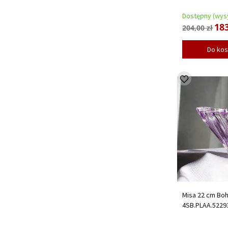
Dostępny (wysy
183
204,00 zł
Do ko
Misa 22 cm Bo
4SB.PLAA.5229