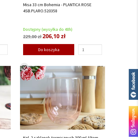
Misa 33 cm Bohemia - PLANTICA ROSE
4SB.PLARO.520358
Dostępny (wysyłka do 48h)
206,10 zł
229,00 zł
Do koszyka
Kpl. 2 szklanek termicznych 300 ml Altom