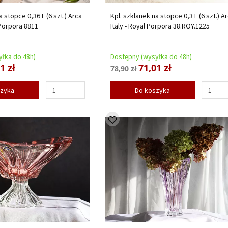
a stopce 0,36 L (6 szt.) Arca
Kpl. szklanek na stopce 0,3 L (6 szt.) A
y Porpora 8811
Italy - Royal Porpora 38.ROY.1225
łka do 48h)
Dostępny (wysyłka do 48h)
1 zł
71,01 zł
78,90 zł
szyka
Do koszyka