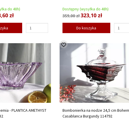
łka do 48h)
Dostępny (wysyłka do 48h)
,60 zł
323,10 zł
359,00 zł
szyka
Do koszyka
hemia - PLANTICA AMETHYST
Bombonierka na nodze 24,5 cm Bohemi
32
Casablanca Burgundy 114792