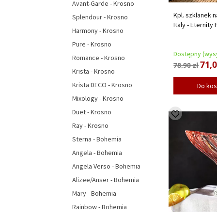
Avant-Garde - Krosno
Kpl. szklanek n
Splendour - Krosno
Italy - Eternit
Harmony - Krosno
Pure - Krosno
Dostępny (wysy
Romance - Krosno
71,0
78,90 zł
Krista - Krosno
Krista DECO - Krosno
Do ko
Mixology - Krosno
Duet - Krosno
Ray - Krosno
Sterna - Bohemia
Angela - Bohemia
Angela Verso - Bohemia
Alizee/Anser - Bohemia
Mary - Bohemia
Rainbow - Bohemia