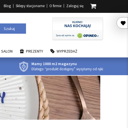
Blog
Sklepy stacjonarne
O firmie
Zaloguj się
Szukaj
SALON
PREZENTY
WYPRZEDAŻ
Mamy 1000 m2 magazynu
Dlatego “produkt dostępny” wysyłamy od ręki