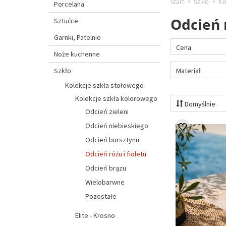
Start
Szkło
Ko
Porcelana
Odcień r
Sztućce
Garnki, Patelnie
Cena
Noże kuchenne
Materiał
Szkło
Kolekcje szkła stołowego
Kolekcje szkła kolorowego
Domyślnie
Odcień zieleni
Odcień niebieskiego
Odcień bursztynu
Odcień różu i fioletu
Odcień brązu
Wielobarwne
Pozostałe
Elite - Krosno