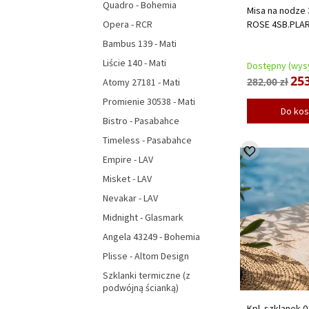
Quadro - Bohemia
Misa na nodze
ROSE 4SB.PLA
Opera - RCR
Bambus 139 - Mati
Liście 140 - Mati
Dostępny (wysy
253
282,00 zł
Atomy 27181 - Mati
Promienie 30538 - Mati
Do ko
Bistro - Pasabahce
Timeless - Pasabahce
Empire - LAV
Misket - LAV
Nevakar - LAV
Midnight - Glasmark
Angela 43249 - Bohemia
Plisse - Altom Design
Szklanki termiczne (z
podwójną ścianką)
Kpl. szklanek 0,