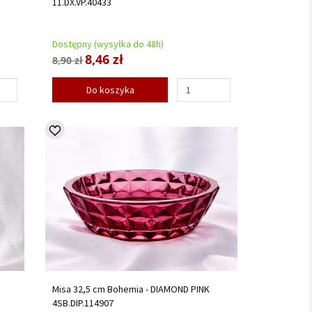
11.DX.VP.40433
Dostępny (wysyłka do 48h)
8,46 zł
8,90 zł
Do koszyka
Misa 32,5 cm Bohemia - DIAMOND PINK
4SB.DIP.114907